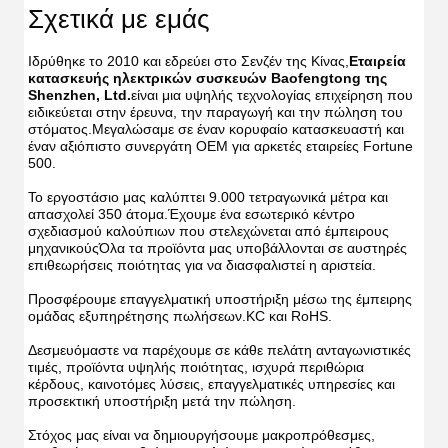
Φλο
Φλοσέρ
Σχετικά με εμάς
Ορολ
Ορολογι
Ιριγ
Ιριγατήρ
Ιδρύθηκε το 2010 και εδρεύει στο Σενζέν της Κίνας,
Εταιρεία 
Κατασκε
Κατ
USB
κατασκευής ηλεκτρικών συσκευών Baofengtong της 
USB
IPX7
Shenzhen, Ltd.
είναι μια υψηλής τεχνολογίας επιχείρηση που 
IPX7
Αδιάβρο
ειδικεύεται στην έρευνα, την παραγωγή και την πώληση του 
Αδιά
με
στόματος.Μεγαλώσαμε σε έναν κορυφαίο κατασκευαστή και 
με
λειτουργ
έναν αξιόπιστο συνεργάτη OEM για αρκετές εταιρείες Fortune 
λειτ
UV
500.
UV
Ορολογι
Ορολ
Ιριγατήρ
Το εργοστάσιο μας καλύπτει 9.000 τετραγωνικά μέτρα και 
Ιριγ
Καθαρισ
απασχολεί 350 άτομα.Έχουμε ένα εσωτερικό κέντρο 
Καθα
Δοντιώ
σχεδιασμού καλούπιων που στελεχώνεται από έμπειρους 
Δον
Νερό
μηχανικούςΌλα τα προϊόντα μας υποβάλλονται σε αυστηρές 
Νερ
επιθεωρήσεις ποιότητας για να διασφαλιστεί η αριστεία.
Προσφέρουμε επαγγελματική υποστήριξη μέσω της έμπειρης 
ομάδας εξυπηρέτησης πωλήσεων.KC και RoHS.
Δεσμευόμαστε να παρέχουμε σε κάθε πελάτη ανταγωνιστικές 
τιμές, προϊόντα υψηλής ποιότητας, ισχυρά περιθώρια 
κέρδους, καινοτόμες λύσεις, επαγγελματικές υπηρεσίες και 
προσεκτική υποστήριξη μετά την πώληση.
Στόχος μας είναι να δημιουργήσουμε μακροπρόθεσμες, 