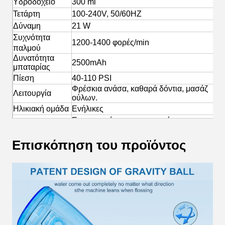
Υδροδοχείο
300 ml
Τετάρτη
100-240V, 50/60HZ
Δύναμη
21 W
Συχνότητα
1200-1400 φορές/min
παλμού
Δυνατότητα
2500mAh
μπαταρίας
Πίεση
40-110 PSI
Φρέσκια ανάσα, καθαρά δόντια, μασάζ
Λειτουργία
ούλων.
Ηλικιακή ομάδα
Ενήλικες
Επικοινωνία με προσωπικό
Εφαρμογή
προσωπικό
Εφαρμογή των προδιαγραφών που
Επισκόπηση του προϊόντος
Πιστοποιητικό
καθορίζονται στο παράρτημα II.
- Ναι, ναι.
OEM/ODM