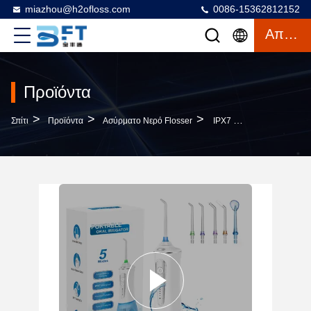
miazhou@h2ofloss.com
0086-15362812152
Απόσπασμα
Προϊόντα
>
>
>
Σπίτι
Προϊόντα
Ασύρματο Νερό Flosser
IPX7 Αδιάβροχο Φορητό Δοντιατρικό Νερό Τζετ Δόντια Νερό Φλοσέρ Δόντια Καθαρισμός Ηλεκτρικός Στοματικός Πότισμα