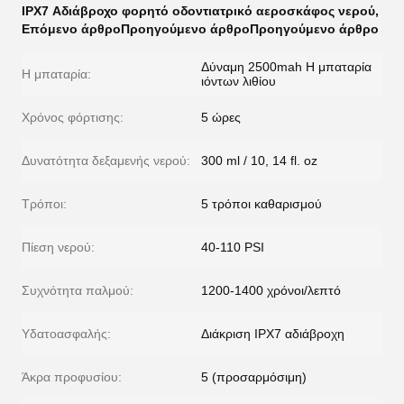
IPX7 Αδιάβροχο φορητό οδοντιατρικό αεροσκάφος νερού
,
Επόμενο άρθροΠροηγούμενο άρθροΠροηγούμενο άρθρο
Δύναμη 2500mah Η μπαταρία
Η μπαταρία:
ιόντων λιθίου
Χρόνος φόρτισης:
5 ώρες
Δυνατότητα δεξαμενής νερού:
300 ml / 10, 14 fl. oz
Τρόποι:
5 τρόποι καθαρισμού
Πίεση νερού:
40-110 PSI
Συχνότητα παλμού:
1200-1400 χρόνοι/λεπτό
Υδατοασφαλής:
Διάκριση IPX7 αδιάβροχη
Άκρα προφυσίου:
5 (προσαρμόσιμη)