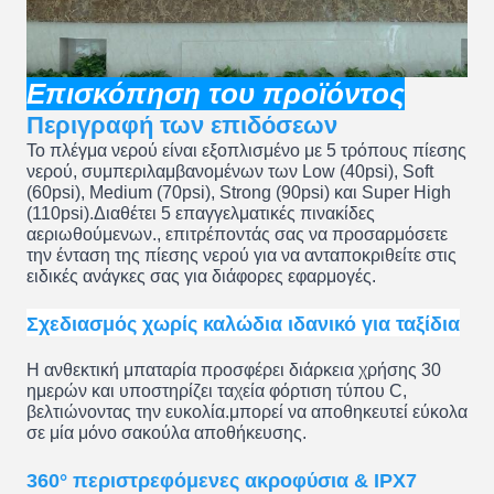
Επισκόπηση του προϊόντος
Περιγραφή των επιδόσεων
Το πλέγμα νερού είναι εξοπλισμένο με 5 τρόπους πίεσης
νερού, συμπεριλαμβανομένων των Low (40psi), Soft
(60psi), Medium (70psi), Strong (90psi) και Super High
(110psi).Διαθέτει 5 επαγγελματικές πινακίδες
αεριωθούμενων., επιτρέποντάς σας να προσαρμόσετε
την ένταση της πίεσης νερού για να ανταποκριθείτε στις
ειδικές ανάγκες σας για διάφορες εφαρμογές.
Σχεδιασμός χωρίς καλώδια ιδανικό για ταξίδια
Η ανθεκτική μπαταρία προσφέρει διάρκεια χρήσης 30
ημερών και υποστηρίζει ταχεία φόρτιση τύπου C,
βελτιώνοντας την ευκολία.μπορεί να αποθηκευτεί εύκολα
σε μία μόνο σακούλα αποθήκευσης.
360° περιστρεφόμενες ακροφύσια & IPX7