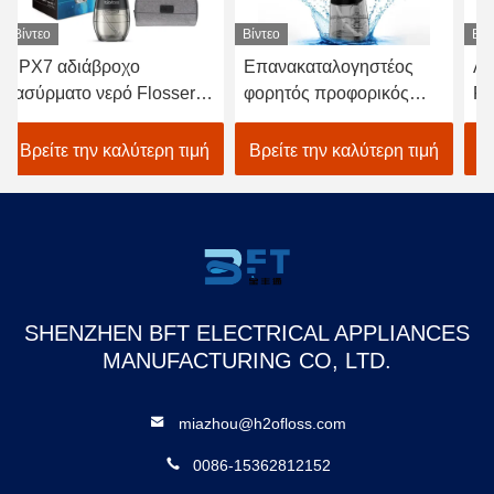
Βίντεο
Βίντεο
Επανακαταλογηστέος
Ασύρματο οδοντικό νερό
φορητός προφορικός
Flosser, άσπρο ασύρματο
Irrigator νερού ο
επίλεκτο νερό Flosser της
ασύρματος Μαύρος
FCC
ή
Βρείτε την καλύτερη τιμή
Βρείτε την καλύτερη τιμή
Flosser
SHENZHEN BFT ELECTRICAL APPLIANCES
MANUFACTURING CO, LTD.
miazhou@h2ofloss.com
0086-15362812152