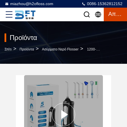
miazhou@h2ofloss.com
0086-15362812152
Απόσπασμα
Προϊόντα
>
>
>
Σπίτι
Προϊόντα
Ασύρματο Νερό Flosser
1200-1400 Φορές/λεπτο Συχνότητα Παλμού Ασύρματος Φορητός Υδρατμός Flosser Τύπου-C Επαναφορτιζόμενος Στοματικός Πότισμα