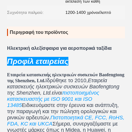
εκτέλεση των καθη
Συχνότητα παλμού:
1200-1400 χρόνοι/λεπτό
Περιγραφή του προϊόντος
Ηλεκτρική αλεξίσφαιρα για αεροπορικά ταξίδια
Προφίλ εταιρείας
Εταιρεία κατασκευής ηλεκτρικών συσκευών Baofengtong
Ιδρύθηκε το 2010,
Εταιρεία
της Shenzhen, Ltd.
κατασκευής ηλεκτρικών συσκευών Baofengtong
της Shenzhen, Ltd.
είναι
πιστοποιημένος
κατασκευαστής με ISO 9001 και ISO
13485
Ειδικευόμαστε στην έρευνα και ανάπτυξη,
την παραγωγή και την πώληση ορολογικών και
ρινικών αρδευτών.
Πιστοποιητικά CE, FCC, RoHS,
FDA, KC και UKCA
Σήμερα, συνεργαζόμαστε με
γνωστές μάρκες όπως η Midea, η Huawei, η