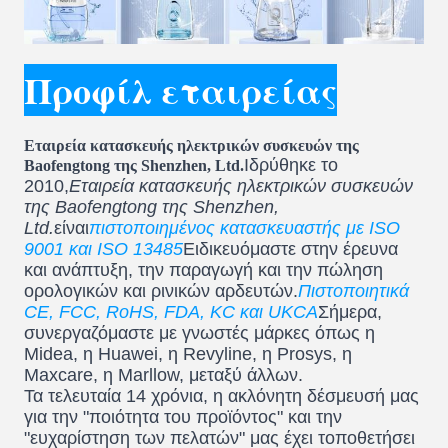
Προφίλ εταιρείας
Εταιρεία κατασκευής ηλεκτρικών συσκευών της
Ιδρύθηκε το
Baofengtong της Shenzhen, Ltd.
2010,
Εταιρεία κατασκευής ηλεκτρικών συσκευών
της Baofengtong της Shenzhen,
Ltd.
είναι
πιστοποιημένος κατασκευαστής με ISO
9001 και ISO 13485
Ειδικευόμαστε στην έρευνα
και ανάπτυξη, την παραγωγή και την πώληση
ορολογικών και ρινικών αρδευτών.
Πιστοποιητικά
CE, FCC, RoHS, FDA, KC και UKCA
Σήμερα,
συνεργαζόμαστε με γνωστές μάρκες όπως η
Midea, η Huawei, η Revyline, η Prosys, η
Maxcare, η Marllow, μεταξύ άλλων.
Τα τελευταία 14 χρόνια, η ακλόνητη δέσμευσή μας
για την "ποιότητα του προϊόντος" και την
"ευχαρίστηση των πελατών" μας έχει τοποθετήσει