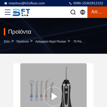
miazhou@h2ofloss.com
0086-15362812152
Απόσπασμα
Προϊόντα
>
>
>
Σπίτι
Προϊόντα
Ασύρματο Νερό Flosser
70 Psi Ασύρματος Flosser Νερού Φορητό Επαναφορτιζόμενο