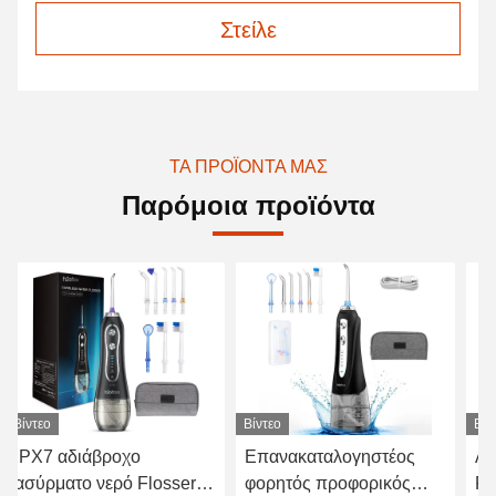
Στείλε
ΤΑ ΠΡΟΪΌΝΤΑ ΜΑΣ
Παρόμοια προϊόντα
Βίντεο
Βίντεο
Βίν
Επανακαταλογηστέος
Ασύρματο οδοντικό νερό
Οδ
φορητός προφορικός
Flosser, άσπρο ασύρματο
επ