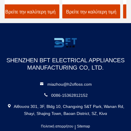
Irrigator νερού ο
επίλεκτο νερό Flosser της
οι
ασύρματος Μαύρος
FCC
ασ
Βρείτε την καλύτερη τιμή
Βρείτε την καλύτερη τιμή
Β
Flosser
ακ
SHENZHEN BFT ELECTRICAL APPLIANCES
MANUFACTURING CO, LTD.
miazhou@h2ofloss.com
0086-15362812152
Αίθουσα 301, 3F, Bldg 10, Changxing S&T Park, Wanan Rd,
Shayi, Shajing Town, Baoan District, SZ, Κίνα
Πολιτική απορρήτου
|
Sitemap