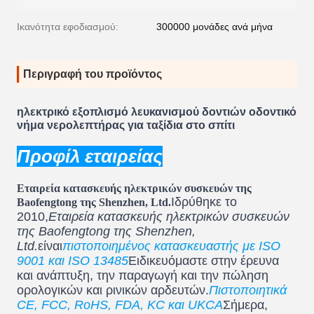
Ικανότητα εφοδιασμού:
300000 μονάδες ανά μήνα
Περιγραφή του προϊόντος
ηλεκτρικό εξοπλισμό λευκανισμού δοντιών οδοντικό
νήμα νερολεπτήρας για ταξίδια στο σπίτι
Προφίλ εταιρείας
Εταιρεία κατασκευής ηλεκτρικών συσκευών της
Ιδρύθηκε το
Baofengtong της Shenzhen, Ltd.
2010,
Εταιρεία κατασκευής ηλεκτρικών συσκευών
της Baofengtong της Shenzhen,
Ltd.
είναι
πιστοποιημένος κατασκευαστής με ISO
9001 και ISO 13485
Ειδικευόμαστε στην έρευνα
και ανάπτυξη, την παραγωγή και την πώληση
ορολογικών και ρινικών αρδευτών.
Πιστοποιητικά
CE, FCC, RoHS, FDA, KC και UKCA
Σήμερα,