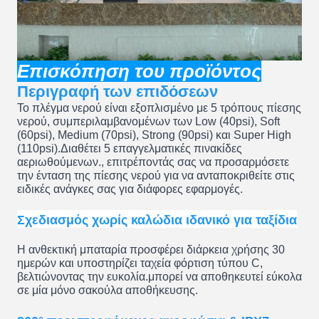
Επισκόπηση του προϊόντος
Περιγραφή των επιδόσεων
Το πλέγμα νερού είναι εξοπλισμένο με 5 τρόπους πίεσης
νερού, συμπεριλαμβανομένων των Low (40psi), Soft
(60psi), Medium (70psi), Strong (90psi) και Super High
(110psi).Διαθέτει 5 επαγγελματικές πινακίδες
αεριωθούμενων., επιτρέποντάς σας να προσαρμόσετε
την ένταση της πίεσης νερού για να ανταποκριθείτε στις
ειδικές ανάγκες σας για διάφορες εφαρμογές.
Σχεδιασμός χωρίς καλώδια ιδανικό για ταξίδια
Η ανθεκτική μπαταρία προσφέρει διάρκεια χρήσης 30
ημερών και υποστηρίζει ταχεία φόρτιση τύπου C,
βελτιώνοντας την ευκολία.μπορεί να αποθηκευτεί εύκολα
σε μία μόνο σακούλα αποθήκευσης.