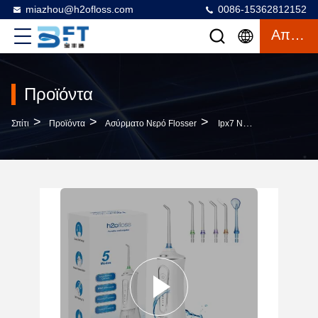
miazhou@h2ofloss.com
0086-15362812152
Απόσπασμα
Προϊόντα
>
>
>
Σπίτι
Προϊόντα
Ασύρματο Νερό Flosser
Ipx7 Νερό Flosser Ασύρματο Καθαριστικό Δοντιών Αδιάβροχο