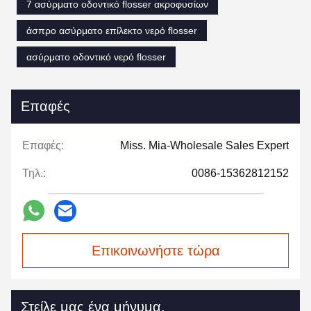
7 ασύρματο οδοντικό flosser ακροφυσίων
άσπρο ασύρματο επίλεκτο νερό flosser
ασύρματο οδοντικό νερό flosser
Επαφές
Επαφές:
Miss. Mia-Wholesale Sales Expert
Τηλ.:
0086-15362812152
Επικοινωνήστε τώρα
Στείλε μας ένα μήνυμα.