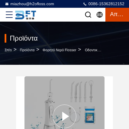
miazhou@h2ofloss.com
0086-15362812152
Απόσπασμα
Προϊόντα
>
>
>
Σπίτι
Προϊόντα
Φορητό Νερό Flosser
Οδοντικό Ταξίδι Flosser Νερού Freshening Αναπνοής Για Τη Στοματική Φροντίδα