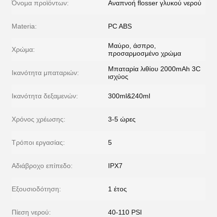
Όνομα προϊόντων:
Αναπνοή flosser γλυκού νερού
Materia:
PC ABS
Μαύρο, άσπρο,
Χρώμα:
προσαρμοσμένο χρώμα
Μπαταρία λιθίου 2000mAh 3C
Ικανότητα μπαταριών:
ισχύος
Ικανότητα δεξαμενών:
300ml&240ml
Χρόνος χρέωσης:
3-5 ώρες
Τρόποι εργασίας:
5
Αδιάβροχο επίπεδο:
IPX7
Εξουσιοδότηση:
1 έτος
Πίεση νερού:
40-110 PSI