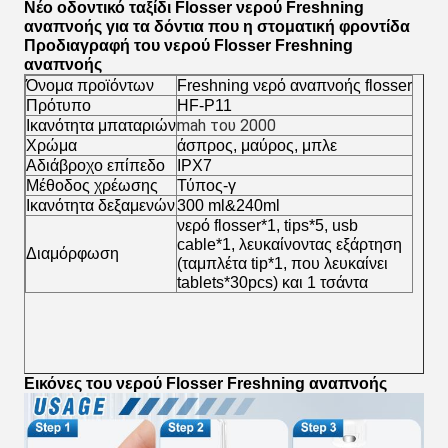
Νέο οδοντικό ταξίδι Flosser νερού Freshning
αναπνοής για τα δόντια που η στοματική φροντίδα
Προδιαγραφή
του νερού Flosser Freshning
αναπνοής
Όνομα προϊόντων
Freshning νερό αναπνοής flosser
Πρότυπο
HF-P11
Ικανότητα μπαταριών
mah του 2000
Χρώμα
άσπρος, μαύρος, μπλε
Αδιάβροχο επίπεδο
IPX7
Μέθοδος χρέωσης
Τύπος-γ
Ικανότητα δεξαμενών
300 ml&240ml
νερό flosser*1, tips*5, usb
cable*1, λευκαίνοντας εξάρτηση
Διαμόρφωση
(ταμπλέτα tip*1, που λευκαίνει
tablets*30pcs) και 1 τσάντα
Εικόνες
του νερού Flosser Freshning αναπνοής