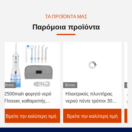
ΤΑ ΠΡΟΪΌΝΤΑ ΜΑΣ
Παρόμοια προϊόντα
Βίντεο
Βίντεο
Βίν
2500mah φορητό νερό
Ηλεκτρικός πλυντήρας
Αδ
Flosser, καθαριστής
νερού πέντε τρόποι 300
ρα
δοντιών πίεσης νερού
ml καθαρισμός δοντιών
νε
40-140PSI
από δεξαμενή νερού
τη
Βρείτε την καλύτερη τιμή
Βρείτε την καλύτερη τιμή
Β