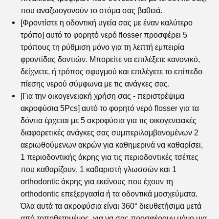
που αναζωογονούν το στόμα σας βαθειά.
[Φροντίστε η οδοντική υγεία σας με έναν καλύτερο
τρόπο] αυτό το
φορητό νερό flosser
προσφέρει 5
τρόπους τη ρύθμιση μόνο για τη λεπτή εμπειρία
φροντίδας δοντιών. Μπορείτε να επιλέξετε κανονικό,
δείχνετε, ή τρόπος σφυγμού και επιλέγετε το επίπεδο
πίεσης νερού σύμφωνα με τις ανάγκες σας.
[Για την οικογενειακή χρήση σας - περιστρέψιμα
ακροφύσια 5Pcs] αυτό το
φορητό νερό flosser
για τα
δόντια έρχεται με 5 ακροφύσια για τις οικογενειακές
διαφορετικές ανάγκες σας συμπεριλαμβανομένων 2
αεριωθούμενων ακρών για καθημερινά να καθαρίσει,
1 περιοδοντικής άκρης για τις περιοδοντικές τσέπες
που καθαρίζουν, 1
καθαριστή γλωσσών
και 1
orthodontic άκρης για εκείνους που έχουν τη
orthodontic επεξεργασία ή τα οδοντικά μοσχεύματα.
Όλα αυτά τα ακροφύσια είναι 360° διευθετήσιμα μετά
από τοποθετημένος, για να σας προσφέρουν μόνο μια