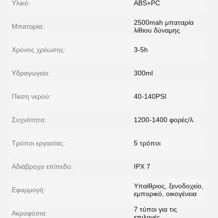
Υλικό:
ABS+PC
2500mah μπαταρία
Μπαταρία:
λίθιου δύναμης
Χρόνος χρέωσης:
3-5h
Υδραγωγείο:
300ml
Πίεση νερού:
40-140PSI
Συχνότητα:
1200-1400 φορές/λ.
Τρόποι εργασίας:
5 τρόποι
Αδιάβροχο επίπεδο:
IPX 7
Υπαίθριος, ξενοδοχείο,
Εφαρμογή:
εμπορικό, οικογένεια
7 τύποι για τις
Ακροφύσια:
επιλογές