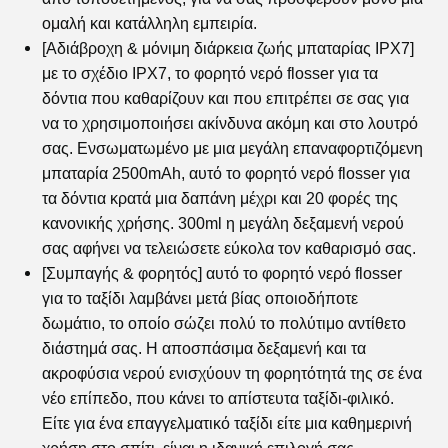
ομαλή και κατάλληλη εμπειρία.
[Αδιάβροχη & μόνιμη διάρκεια ζωής μπαταρίας IPX7]
με το σχέδιο IPX7, το
φορητό νερό flosser
για τα
δόντια που καθαρίζουν και που επιτρέπει σε σας για
να το χρησιμοποιήσει ακίνδυνα ακόμη και στο λουτρό
σας. Ενσωματωμένο με μια μεγάλη επαναφορτιζόμενη
μπαταρία 2500mAh, αυτό το
φορητό νερό flosser
για
τα δόντια κρατά μια δαπάνη μέχρι και 20 φορές της
κανονικής χρήσης. 300ml η μεγάλη δεξαμενή νερού
σας αφήνει να τελειώσετε εύκολα τον καθαρισμό σας.
[Συμπαγής & φορητός] αυτό το
φορητό νερό flosser
για το ταξίδι λαμβάνει μετά βίας οποιοδήποτε
δωμάτιο, το οποίο σώζει πολύ το πολύτιμο αντίθετο
διάστημά σας. Η αποσπάσιμα δεξαμενή και τα
ακροφύσια νερού ενισχύουν τη φορητότητά της σε ένα
νέο επίπεδο, που κάνει το απίστευτα ταξίδι-φιλικό.
Είτε για ένα επαγγελματικό ταξίδι είτε μια καθημερινή