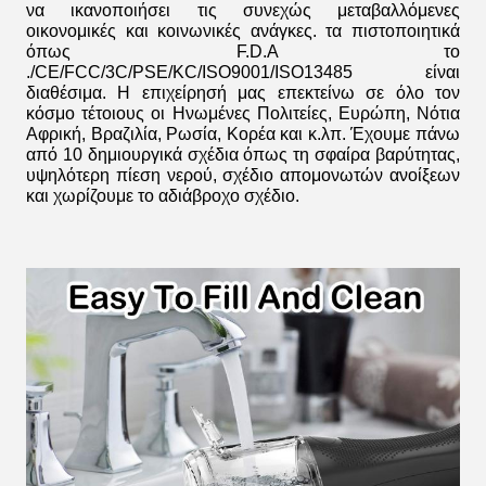
να ικανοποιήσει τις συνεχώς μεταβαλλόμενες
οικονομικές και κοινωνικές ανάγκες. τα πιστοποιητικά
όπως F.D.A το
./CE/FCC/3C/PSE/KC/ISO9001/ISO13485 είναι
διαθέσιμα. Η επιχείρησή μας επεκτείνω σε όλο τον
κόσμο τέτοιους οι Ηνωμένες Πολιτείες, Ευρώπη, Νότια
Αφρική, Βραζιλία, Ρωσία, Κορέα και κ.λπ. Έχουμε πάνω
από 10 δημιουργικά σχέδια όπως τη σφαίρα βαρύτητας,
υψηλότερη πίεση νερού, σχέδιο απομονωτών ανοίξεων
και χωρίζουμε το αδιάβροχο σχέδιο.