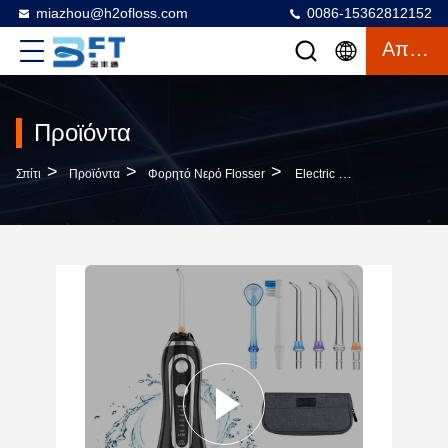
miazhou@h2ofloss.com
0086-15362812152
Απόσπασμα
Προϊόντα
>
>
>
Σπίτι
Προϊόντα
Φορητό Νερό Flosser
Electric 300ML 5 Αδιάβροχος Επανακαταλογηστέος Flosser Νερού Τρόπων Φορητός