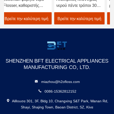
Flosser, καθαριστής
νερού πέντε τρόποι 300
ρα
δοντιών πίεσης νερού
ml καθαρισμός δοντιών
νε
40-140PSI
από δεξαμενή νερού
τη
Βρείτε την καλύτερη τιμή
Βρείτε την καλύτερη τιμή
Β
SHENZHEN BFT ELECTRICAL APPLIANCES
MANUFACTURING CO, LTD.
miazhou@h2ofloss.com
0086-15362812152
Αίθουσα 301, 3F, Bldg 10, Changxing S&T Park, Wanan Rd,
Shayi, Shajing Town, Baoan District, SZ, Κίνα