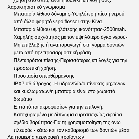
χρήση στο σπίτι, είναι η ιδανική επιλογή σας.
Χαρακτηριστικό γνώρισμα
Μπαταρία λίθιου δύναμης-Υψηλότερη πίεση νερού
από άλλο φορητό νερό flosser στην Κίνα.
Μπαταρία λίθιου υψηλότερης ικανότητας-2500mah.
Χαμηλής συχνότητας με τον υψηλότερο όγκο νερού-
Μη επιβλαβής ή αναπαραγωγή στη γόμμα δοντιών
μετά από την προσαρμοστική φάση.
Πέντε τρόποι πίεσης-Περισσότερες επιλογές για την
προσωπική χρήση.
Προστασία υπερθέρμανσης
IPX7 αδιάβροχος -Η υδραντλία/ο πίνακας μηχανών
και κυκλωμάτων/η μπαταρία είναι στο χωριστό
δωμάτιο
Επτά τύποι ακροφυσίων για την επιλογή.
Κατοχυρωμένο με δίπλωμα ευρεσιτεχνίας σφαίρα
σχέδιο βαρύτητας-Για τη χρησιμοποίηση της άνω
πλευράς - κάτω και τον καθαρισμό των δοντιών μέσα
Λεπτομερής περιγραφή προϊόντων