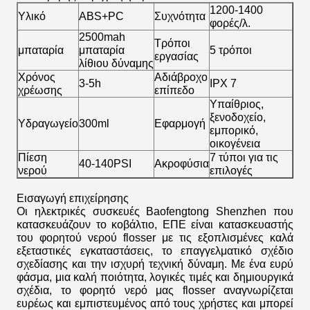
1200-1400
Υλικό
ABS+PC
Συχνότητα
φορές/λ.
2500mah
Τρόποι
μπαταρία
μπαταρία
5 τρόποι
εργασίας
λίθιου δύναμης
Χρόνος
Αδιάβροχο
3-5h
IPX 7
χρέωσης
επίπεδο
Υπαίθριος,
ξενοδοχείο,
Υδραγωγείο
300ml
Εφαρμογή
εμπορικό,
οικογένεια
Πίεση
7 τύποι για τις
40-140PSI
Ακροφύσια
νερού
επιλογές
Εισαγωγή επιχείρησης
Οι ηλεκτρικές συσκευές Baofengtong Shenzhen που
κατασκευάζουν το κοβάλτιο, ΕΠΕ είναι κατασκευαστής
του φορητού νερού flosser με τις εξοπλισμένες καλά
εξεταστικές εγκαταστάσεις, το επαγγελματικό σχέδιο
σχεδίασης και την ισχυρή τεχνική δύναμη. Με ένα ευρύ
φάσμα, μια καλή ποιότητα, λογικές τιμές και δημιουργικά
σχέδια, το φορητό νερό μας flosser αναγνωρίζεται
ευρέως και εμπιστευμένος από τους χρήστες και μπορεί