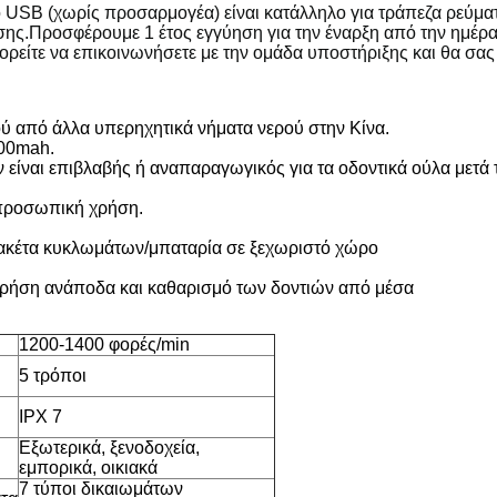
ο USB (χωρίς προσαρμογέα) είναι κατάλληλο για τράπεζα ρεύμα
σης.Προσφέρουμε 1 έτος εγγύηση για την έναρξη από την ημέρ
πορείτε να επικοινωνήσετε με την ομάδα υποστήριξης και θα σα
ού από άλλα υπερηχητικά νήματα νερού στην Κίνα.
500mah.
 είναι επιβλαβής ή αναπαραγωγικός για τα οδοντικά ούλα μετά 
α προσωπική χρήση.
λακέτα κυκλωμάτων/μπαταρία σε ξεχωριστό χώρο
 χρήση ανάποδα και καθαρισμό των δοντιών από μέσα
1200-1400 φορές/min
5 τρόποι
IPX 7
Εξωτερικά, ξενοδοχεία,
εμπορικά, οικιακά
7 τύποι δικαιωμάτων