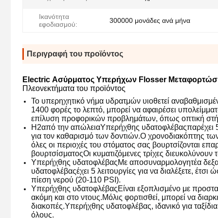
Ικανότητα
300000 μονάδες ανά μήνα
εφοδιασμού:
Περιγραφή του προϊόντος
Electric Ασύρματος Υπερήχων Flosser Μεταφορτώσι
Πλεονεκτήματα του προϊόντος
Το υπερηχητικό νήμα υδρατμών υιοθετεί αναβαθμισμέν
1400 φορές το λεπτό, μπορεί να αφαιρέσει υπολείμμα
επίλυση προφορικών προβλημάτων, όπως οπτική στήριξ
H2από την απώλεια
Υπερήχθης υδατοφλέβας
παρέχει 5
για τον καθαρισμό των δοντιών.Ο χρονοδιακόπτης των
όλες οι περιοχές του στόματος σας βουρτσίζονται επα
βουρτσίσματοςΟι κυματιζόμενες τρίχες διευκολύνουν 
Υπερήχθης υδατοφλέβας
Με αποσυναρμολογητέα δεξαμε
υδατοφλέβας
έχει 5 λειτουργίες για να διαλέξετε, έτσ
πίεση νερού (20-110 PSI).
Υπερήχθης υδατοφλέβας
Είναι εξοπλισμένο με προστα
ακόμη και στο ντους.Μόλις φορτισθεί, μπορεί να διαρκ
διακοπές.
Υπερήχθης υδατοφλέβας
, ιδανικό για ταξίδ
όλους.