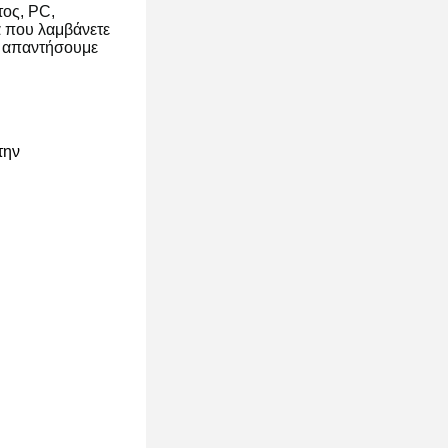
τος, PC,
α που λαμβάνετε
ς απαντήσουμε
την