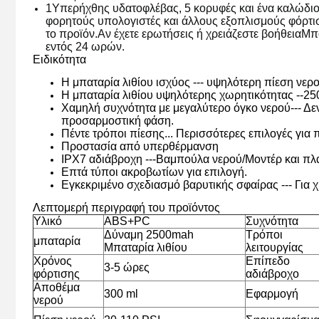
1
Υπερήχθης υδατοφλέβας
, 5 κορυφές και ένα καλώδι
φορητούς υπολογιστές και άλλους εξοπλισμούς φόρτι
το προϊόν.Αν έχετε ερωτήσεις ή χρειάζεστε βοήθειαΜ
εντός 24 ωρών.
Ειδικότητα
Η μπαταρία λιθίου ισχύος --- υψηλότερη πίεση νερ
Η μπαταρία λιθίου υψηλότερης χωρητικότητας --2
Χαμηλή συχνότητα με μεγαλύτερο όγκο νερού--- Δεν
προσαρμοστική φάση.
Πέντε τρόποι πίεσης... Περισσότερες επιλογές γι
Προστασία από υπερθέρμανση
IPX7 αδιάβροχη ---Βαμπούλα νερού/Μοντέρ και π
Επτά τύποι ακροβωτίων για επιλογή.
Εγκεκριμένο σχεδιασμό βαρυτικής σφαίρας --- Για
Λεπτομερή περιγραφή του προϊόντος
Υλικό
ABS+PC
Συχνότητα
Δύναμη 2500mah
Τρόποι
μπαταρία
Μπαταρία λιθίου
λειτουργίας
Χρόνος
Επίπεδο
3-5 ώρες
φόρτισης
αδιάβροχο
Αποθέμα
300 ml
Εφαρμογή
νερού