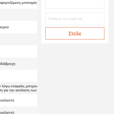
φορτιζόμενη μπαταρία λιθίου
ισμού
Στείλε
αδιάβροχη
εν λόγω εταιρείες μπορούν να αναθέτουν στην
η για την εκτέλεση των καθη
οι/λεπτό
οι/λεπτό