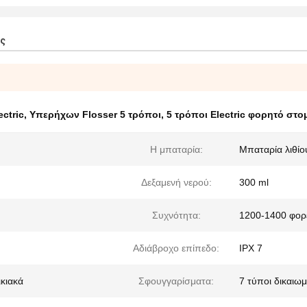
ος
ctric
,
Υπερήχων Flosser 5 τρόποι
,
5 τρόποι Electric φορητό στο
Η μπαταρία:
Μπαταρία λιθί
Δεξαμενή νερού:
300 ml
Συχνότητα:
1200-1400 φορ
Αδιάβροχο επίπεδο:
IPX 7
ικιακά
Σφουγγαρίσματα:
7 τύποι δικαιω