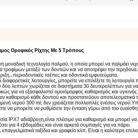
μος Οροφικός Ρίχτης Με 5 Τρόπους
η μοναδική τεχνολογία παλμού, η οποία μπορεί να παλμάει νε
τα τροφίμων μεταξύ των δοντιών και να αποτρέψει την τερηδόνα
η., περιοδοντικές τσέπες και οδοντικά εμφυτεύματα.
 διαφορετικές λειτουργίες, μπορείτε να επιλέξετε τη λειτουργία 
 δύο λεπτών χωρίζεται σε διαστήματα 30 δευτερολέπτων για να 
ρκώς για να εξασφαλιστεί ομοιόμορφος καθαρισμός και υγιεινός
τον καθαρισμό κάθε δοντιού και προστατεύουν αποτελεσματικά τ
νή νερού 300 ml, δεν χρειάζεται πολλαπλές ενέσεις νερού.
Υπ
ι ώστε να μπορείτε να ρυθμίσετε την ένταση γύρω από πιο ευαίσθη
σία IPX7 αδιάβροχη,είναι πλέσιμο για καθαρισμό και μπορεί να
έσει για 4 εβδομάδες και είναι αρκετά συμπαγές για να πάρει
ια, επαγγελματικά ταξίδια και γραφείο κλπ. Είναι η καλύτερη επι