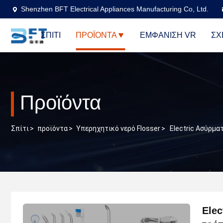
Shenzhen BFT Electrical Appliances Manufacturing Co, Ltd.
ΣΠΊΤΙ
ΠΡΟΪΌΝΤΑ
ΕΜΦΆΝΙΣΗ VR
ΣΧ
Προϊόντα
Σπίτι
>
προϊόντα
>
Υπερηχητικό νερό Flosser
>
Electric Ασύρμα
Elec