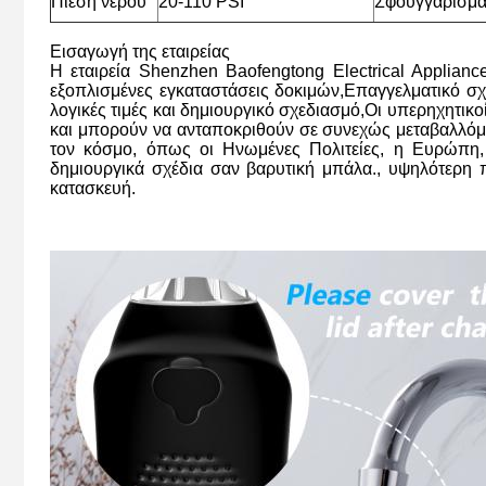
Πίεση νερού
20-110 PSI
Σφουγγαρίσμα
Εισαγωγή της εταιρείας
Η εταιρεία Shenzhen Baofengtong Electrical Applian
εξοπλισμένες εγκαταστάσεις δοκιμών,Επαγγελματικό σχ
λογικές τιμές και δημιουργικό σχεδιασμό,Οι υπερηχητικ
και μπορούν να ανταποκριθούν σε συνεχώς μεταβαλλόμεν
τον κόσμο, όπως οι Ηνωμένες Πολιτείες, η Ευρώπη
δημιουργικά σχέδια σαν βαρυτική μπάλα., υψηλότερη 
κατασκευή.