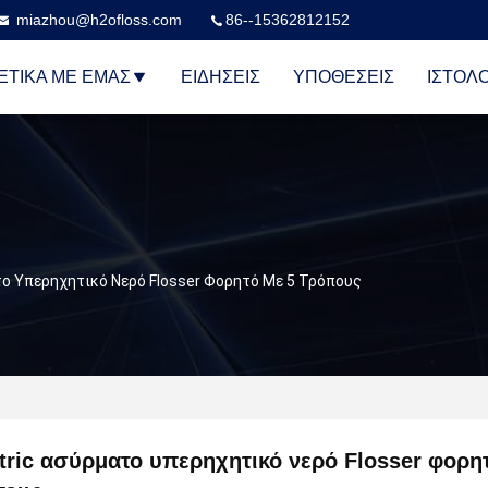
miazhou@h2ofloss.com
86--15362812152
ΕΤΙΚΆ ΜΕ ΕΜΆΣ
ΕΙΔΉΣΕΙΣ
ΥΠΟΘΈΣΕΙΣ
ΙΣΤΟΛΌ
το Υπερηχητικό Νερό Flosser Φορητό Με 5 Τρόπους
tric ασύρματο υπερηχητικό νερό Flosser φορητ