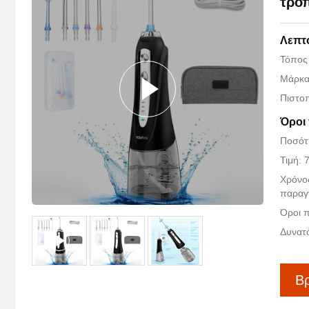
τρό
Λεπτ
Τόπος
Μάρκα
Πιστο
Όροι
Ποσότ
Τιμή: 
Χρόνο
παραγ
Όροι 
Δυνατ
Βρ