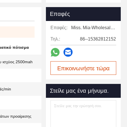
Επαφές
Επαφές:
Miss. Mia-Wholesale Sales Expert
Τηλ.:
86--15362812152
ματικό πότισμα
ου ισχύος 2500mah
Επικοινωνήστε τώρα
ές/min
Στείλε μας ένα μήνυμα.
μάτων προαίρεσης