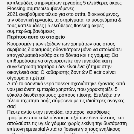
καπλαμάδες στηριγμάτων εργασίας 5 ελεύθερες άκρες
Flossing συμπεριλαμβανόμενες
2021 αναβάθμισε τέλειο για στο σπίτι, διακινούμενος,
την οδοντική εργασία, τα στηρίγματα, τα μοσχεύματα &
τους καπλαμάδες | 5 ελεύθερες flossing άκρες
συμπεριλαμβανόμενες
Περίπου αυτό το στοιχείο
Κουρασμένη των εξόδων των χρημάτων σας στους
ακριβούς διορισμούς οδοντιάτρων μόνο να απολαύσει
επαγγελματικά καθάρισε τα δόντια και τις γόμμες; Θα
επιθυμούσατε να σιγουρευτείτε την πινακίδα και η
συγκέντρωση ταρτάρου δεν είναι ένα ζήτημα στην
οικογένειά σας; Ο καθαριστής δοντιών Electric είναι
σίγουρα α πρέπει!
Αυτό το οδοντικό νερό flosser σχεδιάστηκε έχοντας κατά
νου μια άνετη εμπειρία χρηστών, που χαρακτηρίζει 5
εύκολα διευθετήσιμους τρόπους πίεσης. Επιλέξτε την
τέλεια ταχύτητα ροής σύμφωνα με τις ιδιαίτερες ανάγκες
σας!
Πέστε αντίο στην πινακίδα, τάρταρος, καταθέσεις
τροφίμων που κολλιούνται μεταξύ των δοντιών σας, και
απολαύστε τις υγιείς γόμμες χωρίς εκείνη την δυσάρεστη
επίπονη εμπειρία! Αυτά τα flossers για τους ενηλίκους