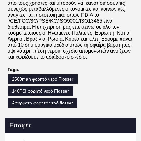
από τους χρήστες και μπορούν να ικανοποιήσουν τις
συνεχώς μεταβαλλόμενες οικονομικές και κοινωνικές
ανάγκες. τα πιστοποιητικά όπως F.D.A το
./CE/FCC/3C/PSE/KC/ISO9001/ISO13485 είναι
διαθέσιμα. Η επιχείρησή μας επεκτείνω σε όλο τον
κόσμο τέτοιους οι Ηνωμένες Πολιτείες, Ευρώπη, Νότια
Αφρική, Βραζιλία, Ρωσία, Κορέα και κ.λπ. Έχουμε πάνω
από 10 δημιουργικά σχέδια όπως τη σφαίρα βαρύτητας,
υψηλότερη πίεση νερού, σχέδιο απομονωτών ανοίξεων
και χωρίζουμε το αδιάβροχο σχέδιο.
Tags:
2500mah φορητό νερό Flosser
140PSI φορητό νερό Flosser
Ασύρματο φορητό νερό flosser
Επαφές