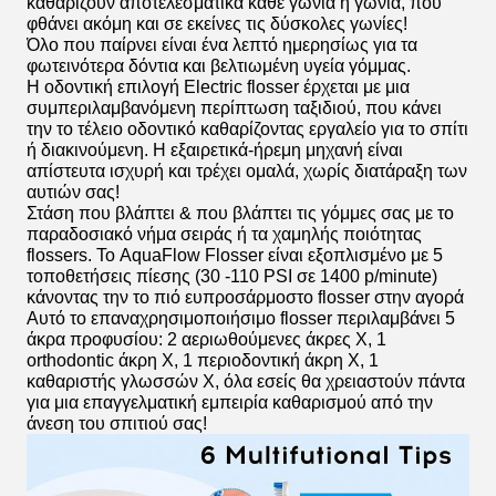
καθαρίζουν αποτελεσματικά κάθε γωνία ή γωνία, που
φθάνει ακόμη και σε εκείνες τις δύσκολες γωνίες!
Όλο που παίρνει είναι ένα λεπτό ημερησίως για τα
φωτεινότερα δόντια και βελτιωμένη υγεία γόμμας.
Η οδοντική επιλογή Electric flosser έρχεται με μια
συμπεριλαμβανόμενη περίπτωση ταξιδιού, που κάνει
την το τέλειο οδοντικό καθαρίζοντας εργαλείο για το σπίτι
ή διακινούμενη. Η εξαιρετικά-ήρεμη μηχανή είναι
απίστευτα ισχυρή και τρέχει ομαλά, χωρίς διατάραξη των
αυτιών σας!
Στάση που βλάπτει & που βλάπτει τις γόμμες σας με το
παραδοσιακό νήμα σειράς ή τα χαμηλής ποιότητας
flossers. Το AquaFlow Flosser είναι εξοπλισμένο με 5
τοποθετήσεις πίεσης (30 -110 PSI σε 1400 p/minute)
κάνοντας την το πιό ευπροσάρμοστο flosser στην αγορά
Αυτό το επαναχρησιμοποιήσιμο flosser περιλαμβάνει 5
άκρα προφυσίου: 2 αεριωθούμενες άκρες Χ, 1
orthodontic άκρη Χ, 1 περιοδοντική άκρη Χ, 1
καθαριστής γλωσσών Χ, όλα εσείς θα χρειαστούν πάντα
για μια επαγγελματική εμπειρία καθαρισμού από την
άνεση του σπιτιού σας!