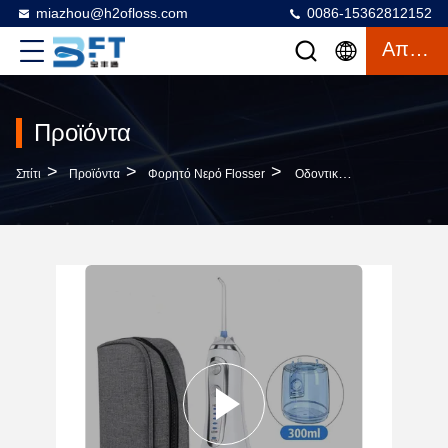
miazhou@h2ofloss.com
0086-15362812152
Απόσπασμα
Προϊόντα
>
>
>
Σπίτι
Προϊόντα
Φορητό Νερό Flosser
Οδοντικό Νερό Flosser Εργασίας Electric Για Το Εγχώριο Ταξίδι