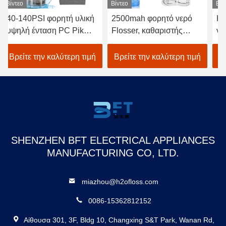
Βίντεο
Βίντεο
λική
2500mah φορητό νερό
Ηλεκτρικός πλυντήρας
k
Flosser, καθαριστής
νερού πέντε τρόποι 300
δοντιών πίεσης νερού
ml καθαρισμός δοντιών
40-140PSI
από δεξαμενή νερού
 τιμή
Βρείτε την καλύτερη τιμή
Βρείτε την καλύτερη τιμή
SHENZHEN BFT ELECTRICAL APPLIANCES
MANUFACTURING CO, LTD.
miazhou@h2ofloss.com
0086-15362812152
Αίθουσα 301, 3F, Bldg 10, Changxing S&T Park, Wanan Rd,