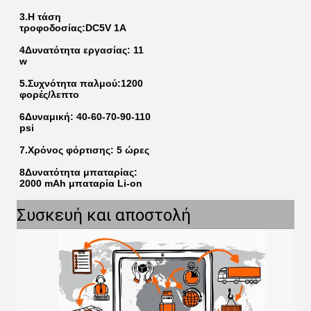
3.Η τάση 
τροφοδοσίας:DC5V 1A
4Δυνατότητα εργασίας: 11 
w
5.Συχνότητα παλμού:1200 
φορές/λεπτο
6Δυναμική: 40-60-70-90-110 
psi
7.Χρόνος φόρτισης: 5 ώρες
8Δυνατότητα μπαταρίας: 
2000 mAh μπαταρία Li-on
Συσκευή και αποστολή