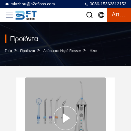
miazhou@h2ofloss.com
0086-15362812152
Απόσπασμα
Προϊόντα
>
>
>
Σπίτι
Προϊόντα
Ασύρματο Νερό Flosser
Ηλεκτρικός Ταξιδιωτικός Χονδρικός Εργοστάσιο