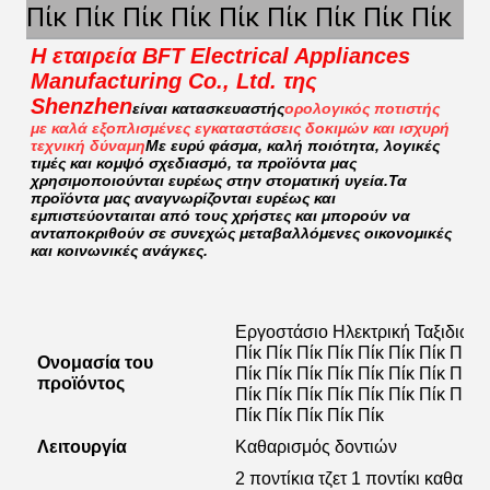
Πίκ Πίκ Πίκ Πίκ Πίκ Πίκ Πίκ Πίκ Πίκ
Η εταιρεία BFT Electrical Appliances 
Manufacturing Co., Ltd. της 
Shenzhen
είναι κατασκευαστής
ορολογικός ποτιστής 
με καλά εξοπλισμένες εγκαταστάσεις δοκιμών και ισχυρή 
τεχνική δύναμη
Με ευρύ φάσμα, καλή ποιότητα, λογικές 
τιμές και κομψό σχεδιασμό, τα προϊόντα μας 
χρησιμοποιούνται ευρέως στην στοματική υγεία.Τα 
προϊόντα μας αναγνωρίζονται ευρέως και 
εμπιστεύονταιται από τους χρήστες και μπορούν να 
ανταποκριθούν σε συνεχώς μεταβαλλόμενες οικονομικές 
και κοινωνικές ανάγκες.
Εργοστάσιο Ηλεκτρική Ταξιδιωτικ
Πίκ Πίκ Πίκ Πίκ Πίκ Πίκ Πίκ Πίκ Π
Ονομασία του
Πίκ Πίκ Πίκ Πίκ Πίκ Πίκ Πίκ Πίκ Π
προϊόντος
Πίκ Πίκ Πίκ Πίκ Πίκ Πίκ Πίκ Πίκ Π
Πίκ Πίκ Πίκ Πίκ Πίκ
Λειτουργία
Καθαρισμός δοντιών
2 ποντίκια τζετ 1 ποντίκι καθαρ