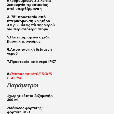
ακροβομβίδων 2.2 λεπτά 
λειτουργία προστασίας 
από υπερθέρμανση
3. 75° προστασία από 
υπερθέρμανση κινητήρα 
4.5 ρυθμίσεις πίεσης νερού 
για περισσότερα άτομα
5.Πατενταρισμένο σχέδιο 
βαρυτικής σφαίρας
6.Αποσπαστική δεξαμενή 
νερού
7.Προστασία από νερό IPX7
8.
Πιστοποιητικά:
CE ROHS 
FCC PSE
Παράμετροι
1χωρητικότητα δεξαμενής: 
300 ml
2Μέθοδος φόρτισης: 
φόρτιση USB