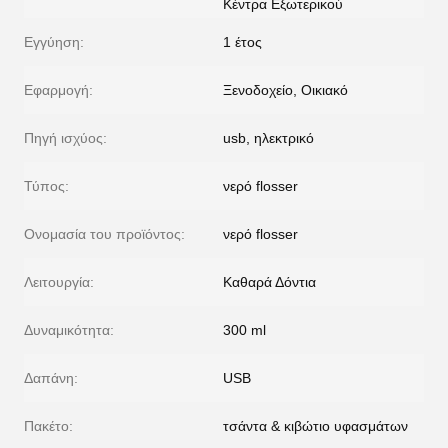
Κέντρα Εξωτερικού
Εγγύηση:
1 έτος
Εφαρμογή:
Ξενοδοχείο, Οικιακό
Πηγή ισχύος:
usb, ηλεκτρικό
Τύπος:
νερό flosser
Ονομασία του προϊόντος:
νερό flosser
Λειτουργία:
Καθαρά Δόντια
Δυναμικότητα:
300 ml
Δαπάνη:
USB
Πακέτο:
τσάντα & κιβώτιο υφασμάτων