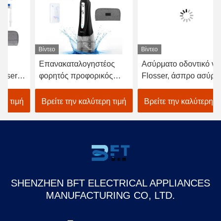
Βίντεο
Βίντεο
Βίν
Επανακαταλογηστέος
Ασύρματο οδοντικό νερό
Οδ
φορητός προφορικός
Flosser, άσπρο ασύρματο
επ
Irrigator νερού ο
επίλεκτο νερό Flosser της
οι
ασύρματος Μαύρος
FCC
ασ
Βρείτε την καλύτερη τιμή
Βρείτε την καλύτερη τιμή
Β
Flosser
ακ
SHENZHEN BFT ELECTRICAL APPLIANCES
MANUFACTURING CO, LTD.