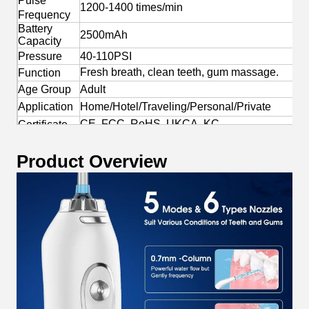
Pulse
1200-1400 times/min
Frequency
Battery
2500mAh
Capacity
Pressure
40-110PSI
Fresh breath, clean teeth, gum massage.
Function
Age Group
Adult
Application
Home/Hotel/Traveling/Personal/Private
CE, FCC, RoHS, UKCA, KC
Certificate
Yes
OEM/ODM
Product Overview