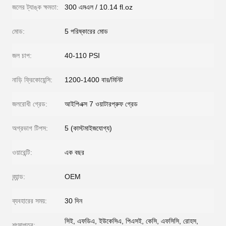
জলের ট্যাঙ্ক ক্ষমতা:
300 এমএল / 10.14 fl.oz
মোড:
5 পরিষ্কারের মোড
জল চাপ:
40-110 PSI
নাড়ি ফ্রিকোয়েন্সি:
1200-1400 বার/মিনিট
জলরোধী গ্রেড:
আইপিএক্স 7 ওয়াটারপ্রুফ গ্রেড
অগ্রভাগ টিপস:
5 (কাস্টমাইজযোগ্য)
ওয়ারেন্টি:
এক বছর
ব্র্যান্ড:
OEM
ব্যবহারের সময়:
30 দিন
সিই, এফডিএ, ইউকেসিএ, পিএসই, কেসি, এফসিসি, রোহস,
শংসাপত্র: