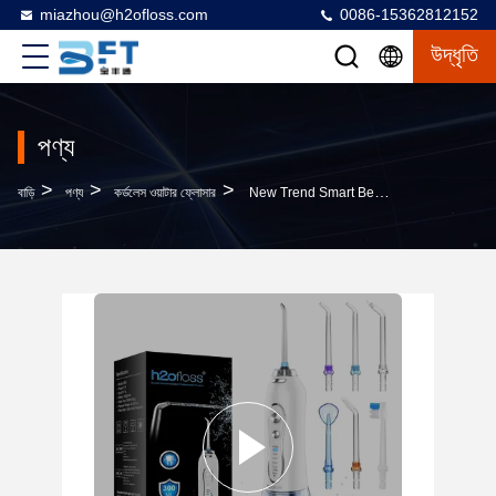
miazhou@h2ofloss.com
0086-15362812152
উদ্ধৃতি
পণ্য
>
>
>
বাড়ি
পণ্য
কর্ডলেস ওয়াটার ফ্লোসার
New Trend Smart Best Water Dental Flossers Portable Water Flosser Teeth Cleaning Custom Oral Irrigator