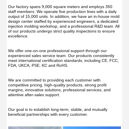
Irrig
Teeth
Teet
Cleaner
Our factory spans 9,000 square meters and employs 350 
Clea
Water
staff members. We operate five production lines with a daily 
Wate
Floss
output of 15,000 units. In addition, we have an in-house mold 
Flos
design center staffed by experienced engineers, a dedicated 
injection molding workshop, and a professional R&D team. All 
of our products undergo strict quality inspections to ensure 
excellence.
We offer one-on-one professional support through our 
experienced sales service team. Our products consistently 
meet international certification standards, including CE, FCC, 
FDA, UKCA, PSE, KC and RoHS.
We are committed to providing each customer with 
competitive pricing, high-quality products, strong profit 
margins, innovative solutions, professional services, and 
attentive after-sales support.
Our goal is to establish long-term, stable, and mutually 
beneficial partnerships with every customer.