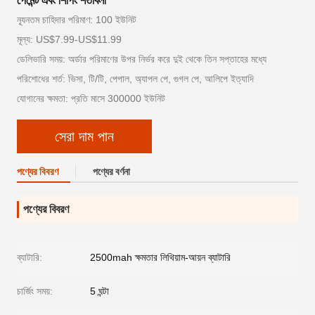
পেমেন্ট এবং শিপিং শর্তাবলী
ন্যূনতম চাহিদার পরিমাণ: 100 ইউনিট
মূল্য: US$7.99-US$11.99
ডেলিভারি সময়: অর্ডার পরিমাণের উপর নির্ভর করে দুই থেকে তিন সপ্তাহের মধ্যে
পরিশোধের শর্ত: ভিসা, টি/টি, পেপাল, অ্যাপল পে, গুগল পে, আলিপে ইত্যাদি
যোগানের ক্ষমতা: প্রতি মাসে 300000 ইউনিট
সেরা দাম পান
পণ্যের বিবরণ
পণ্যের বর্ণনা
পণ্যের বিবরণ
ব্যাটারি:
2500mah ক্ষমতার লিথিয়াম-আয়ন ব্যাটারি
চার্জিং সময়:
5 ঘন্টা