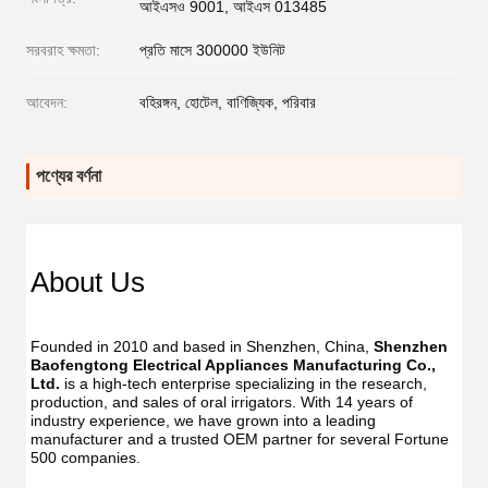
আইএসও 9001, আইএস 013485
সরবরাহ ক্ষমতা:
প্রতি মাসে 300000 ইউনিট
আবেদন:
বহিরঙ্গন, হোটেল, বাণিজ্যিক, পরিবার
পণ্যের বর্ণনা
Dent
Dental
Flos
Flosser
About Us
Oral
Oral
Irrig
Irrigator
Manufac
Manu
USB
Founded in 2010 and based in Shenzhen, China, 
Shenzhen 
USB
IPX7
Baofengtong Electrical Appliances Manufacturing Co., 
IPX7
Waterpr
Ltd.
 is a high-tech enterprise specializing in the research, 
Wate
With
production, and sales of oral irrigators. With 14 years of 
With
UV
industry experience, we have grown into a leading 
UV
Function
manufacturer and a trusted OEM partner for several Fortune 
Func
Oral
500 companies.
Oral
Irrigator