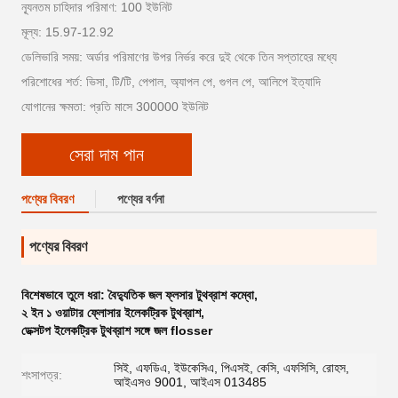
ন্যূনতম চাহিদার পরিমাণ: 100 ইউনিট
মূল্য: 15.97-12.92
ডেলিভারি সময়: অর্ডার পরিমাণের উপর নির্ভর করে দুই থেকে তিন সপ্তাহের মধ্যে
পরিশোধের শর্ত: ভিসা, টি/টি, পেপাল, অ্যাপল পে, গুগল পে, আলিপে ইত্যাদি
যোগানের ক্ষমতা: প্রতি মাসে 300000 ইউনিট
সেরা দাম পান
পণ্যের বিবরণ
পণ্যের বর্ণনা
পণ্যের বিবরণ
বিশেষভাবে তুলে ধরা:
বৈদ্যুতিক জল ফ্লসার টুথব্রাশ কম্বো
,
২ ইন ১ ওয়াটার ফ্লোসার ইলেকট্রিক টুথব্রাশ
,
ডেক্সটপ ইলেকট্রিক টুথব্রাশ সঙ্গে জল flosser
সিই, এফডিএ, ইউকেসিএ, পিএসই, কেসি, এফসিসি, রোহস,
শংসাপত্র:
আইএসও 9001, আইএস 013485