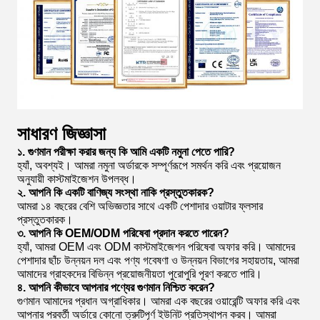
সাধারণ জিজ্ঞাসা
১. গুণমান পরীক্ষা করার জন্য কি আমি একটি নমুনা পেতে পারি?
হ্যাঁ, অবশ্যই। আমরা নমুনা অর্ডারকে সম্পূর্ণরূপে সমর্থন করি এবং প্রয়োজন
অনুযায়ী কাস্টমাইজেশন উপলব্ধ।
২. আপনি কি একটি বাণিজ্য সংস্থা নাকি প্রস্তুতকারক?
আমরা ১৪ বছরের বেশি অভিজ্ঞতার সাথে একটি পেশাদার ওয়াটার ফ্লসার
প্রস্তুতকারক।
৩. আপনি কি OEM/ODM পরিষেবা প্রদান করতে পারেন?
হ্যাঁ, আমরা OEM এবং ODM কাস্টমাইজেশন পরিষেবা অফার করি। আমাদের
পেশাদার ছাঁচ উন্নয়ন দল এবং পণ্য গবেষণা ও উন্নয়ন বিভাগের সহায়তায়, আমরা
আমাদের গ্রাহকদের বিভিন্ন প্রয়োজনীয়তা পুরোপুরি পূরণ করতে পারি।
৪. আপনি কীভাবে আপনার পণ্যের গুণমান নিশ্চিত করেন?
গুণমান আমাদের প্রধান অগ্রাধিকার। আমরা এক বছরের ওয়ারেন্টি অফার করি এবং
আপনার পরবর্তী অর্ডারে কোনো ত্রুটিপূর্ণ ইউনিট প্রতিস্থাপন করব। আমরা