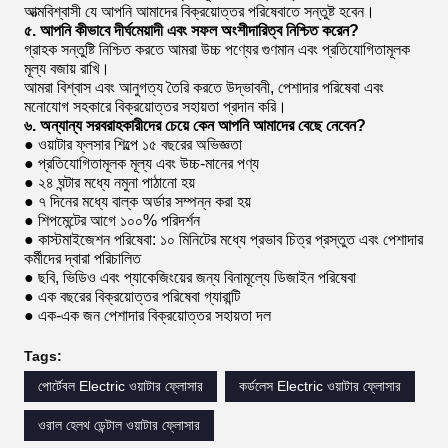
আত্মবিশ্বাসী যে আপনি আমাদের বিক্রয়োত্তর পরিষেবাতে সন্তুষ্ট হবেন।
৫. আপনি কীভাবে দীর্ঘমেয়াদী এবং সফল অংশীদারিত্ব নিশ্চিত করেন?
গ্রাহক সন্তুষ্টি নিশ্চিত করতে আমরা উচ্চ পণ্যের গুণমান এবং প্রতিযোগিতামূলক
মূল্য বজায় রাখি।
আমরা বিশ্বাস এবং আনুগত্য তৈরি করতে উদ্ভাবনী, পেশাদার পরিষেবা এবং
মনোযোগ সহকারে বিক্রয়োত্তর সহায়তা প্রদান করি।
৬. অন্যান্য সরবরাহকারীদের চেয়ে কেন আপনি আমাদের বেছে নেবেন?
● ওয়াটার ফ্লসার শিল্পে ১৫ বছরের অভিজ্ঞতা
● প্রতিযোগিতামূলক মূল্য এবং উচ্চ-মানের পণ্য
● ২৪ ঘন্টার মধ্যে নমুনা পাঠানো হয়
● ৭ দিনের মধ্যে বাল্ক অর্ডার সম্পন্ন করা হয়
● শিপমেন্টের আগে ১০০% পরিদর্শন
● কাস্টমাইজেশন পরিষেবা: ১০ মিনিটের মধ্যে প্রভাব চিত্র প্রস্তুত এবং পেশাদার
কর্মীদের দ্বারা পরিচালিত
● ছবি, ভিডিও এবং প্যাকেজিংয়ের জন্য বিনামূল্যে ডিজাইন পরিষেবা
● এক বছরের বিক্রয়োত্তর পরিষেবা গ্যারান্টি
● এক-এক জন পেশাদার বিক্রয়োত্তর সহায়তা দল
Tags:
পোর্টেবল Electric ওয়াটার ফ্লোসার
কর্ডলেস Electric ওয়াটার ফ্লোসার
ওরাল হেলথ ডেন্টাল ওয়াটার ফ্লোসার