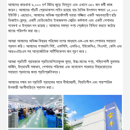
আমাদের কারখানা ৯,০০০ বর্গ মিটার জুড়ে বিস্তৃত এবং এখানে ৩৫০ জন কর্মী কাজ 
করেন। আমাদের পাঁচটি প্রোডাকশন লাইন রয়েছে যার দৈনিক উৎপাদন ক্ষমতা ১৫,০০০ 
ইউনিট। এছাড়াও, আমাদের অভিজ্ঞ প্রকৌশলী দ্বারা সজ্জিত একটি অভ্যন্তরীণ ছাঁচ 
ডিজাইন কেন্দ্র, একটি ডেডিকেটেড ইনজেকশন মোল্ডিং কর্মশালা এবং একটি পেশাদার 
গবেষণা ও উন্নয়ন দল রয়েছে। আমাদের সমস্ত পণ্য শ্রেষ্ঠত্ব নিশ্চিত করতে কঠোর 
মানের পরিদর্শন করা হয়।
আমরা আমাদের অভিজ্ঞ বিক্রয় পরিষেবা দলের মাধ্যমে এক-এক জন পেশাদার সহায়তা 
প্রদান করি। আমাদের পণ্যগুলি সিই, এফসিসি, এফডিএ, ইউকেসিএ, পিএসই, কেসি এবং 
আরওএইচএস সহ আন্তর্জাতিক সার্টিফিকেশন মান পূরণ করে।
আমরা প্রতিটি গ্রাহককে প্রতিযোগিতামূলক মূল্য, উচ্চ-মানের পণ্য, শক্তিশালী মুনাফার 
মার্জিন, উদ্ভাবনী সমাধান, পেশাদার পরিষেবা এবং মনোযোগ সহকারে বিক্রয়োত্তর 
সহায়তা প্রদানের জন্য প্রতিশ্রুতিবদ্ধ।
আমাদের লক্ষ্য হল প্রতিটি গ্রাহকের সাথে দীর্ঘমেয়াদী, স্থিতিশীল এবং পারস্পরিক 
উপকারী অংশীদারিত্ব স্থাপন করা।