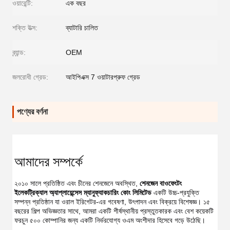
ওয়ারেন্টি:
এক বছর
শক্তি উত্স:
ব্যাটারি চালিত
ব্র্যান্ড:
OEM
জলরোধী গ্রেড:
আইপিএক্স 7 ওয়াটারপ্রুফ গ্রেড
পণ্যের বর্ণনা
আমাদের সম্পর্কে
২০১০ সালে প্রতিষ্ঠিত এবং চীনের শেনজেনে অবস্থিত, 
শেনজেন বাওফেংটং 
ইলেকট্রিক্যাল অ্যাপ্লায়েন্সেস ম্যানুফ্যাকচারিং কোং লিমিটেড
 একটি উচ্চ-প্রযুক্তি 
সম্পন্ন প্রতিষ্ঠান যা ওরাল ইরিগেটর-এর গবেষণা, উৎপাদন এবং বিক্রয়ে বিশেষজ্ঞ। ১৫ 
বছরের শিল্প অভিজ্ঞতার সাথে, আমরা একটি শীর্ষস্থানীয় প্রস্তুতকারক এবং বেশ কয়েকটি 
ফরচুন ৫০০ কোম্পানির জন্য একটি নির্ভরযোগ্য ওএম অংশীদার হিসেবে গড়ে উঠেছি।