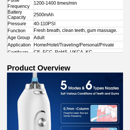
Pulse
1200-1400 times/min
Frequency
Battery
2500mAh
Capacity
Pressure
40-110PSI
Fresh breath, clean teeth, gum massage.
Function
Age Group
Adult
Application
Home/Hotel/Traveling/Personal/Private
CE, FCC, RoHS, UKCA, KC
Certificate
Yes
OEM/ODM
Product Overview