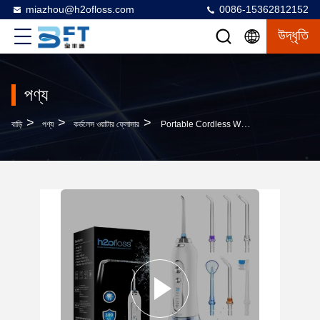
miazhou@h2ofloss.com
0086-15362812152
উদ্ধৃতি
পণ্য
>
>
>
বাড়ি
পণ্য
কর্ডলেস ওয়াটার ফ্লোসার
Portable Cordless Water Dental Flosser With Removable Water Tank & Protective Case For Home & Travel Cleaning