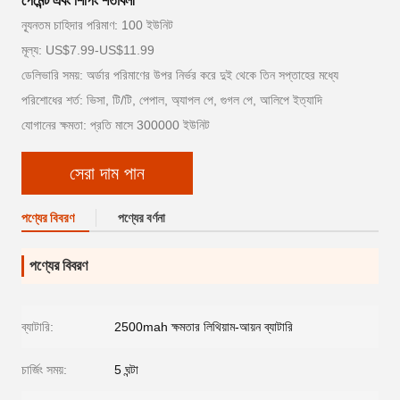
পেমেন্ট এবং শিপিং শর্তাবলী
ন্যূনতম চাহিদার পরিমাণ: 100 ইউনিট
মূল্য: US$7.99-US$11.99
ডেলিভারি সময়: অর্ডার পরিমাণের উপর নির্ভর করে দুই থেকে তিন সপ্তাহের মধ্যে
পরিশোধের শর্ত: ভিসা, টি/টি, পেপাল, অ্যাপল পে, গুগল পে, আলিপে ইত্যাদি
যোগানের ক্ষমতা: প্রতি মাসে 300000 ইউনিট
সেরা দাম পান
পণ্যের বিবরণ
পণ্যের বর্ণনা
পণ্যের বিবরণ
ব্যাটারি:
2500mah ক্ষমতার লিথিয়াম-আয়ন ব্যাটারি
চার্জিং সময়:
5 ঘন্টা