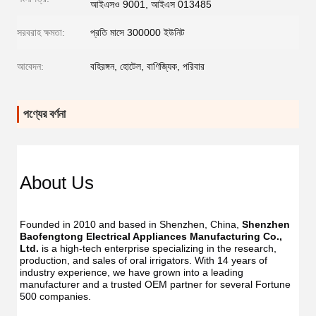
আইএসও 9001, আইএস 013485
সরবরাহ ক্ষমতা:
প্রতি মাসে 300000 ইউনিট
আবেদন:
বহিরঙ্গন, হোটেল, বাণিজ্যিক, পরিবার
পণ্যের বর্ণনা
Dent
Dental
Flos
Flosser
About Us
Oral
Oral
Irrig
Irrigator
Manufac
Manu
USB
Founded in 2010 and based in Shenzhen, China, 
Shenzhen 
USB
IPX7
Baofengtong Electrical Appliances Manufacturing Co., 
IPX7
Waterpr
Ltd.
 is a high-tech enterprise specializing in the research, 
Wate
With
production, and sales of oral irrigators. With 14 years of 
With
UV
industry experience, we have grown into a leading 
UV
Function
manufacturer and a trusted OEM partner for several Fortune 
Func
Oral
500 companies.
Oral
Irrigator