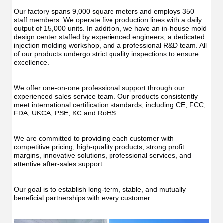
Irrig
Teeth
Teet
Cleaner
Our factory spans 9,000 square meters and employs 350 
Clea
Water
staff members. We operate five production lines with a daily 
Wate
Floss
output of 15,000 units. In addition, we have an in-house mold 
Flos
design center staffed by experienced engineers, a dedicated 
injection molding workshop, and a professional R&D team. All 
of our products undergo strict quality inspections to ensure 
excellence.
We offer one-on-one professional support through our 
experienced sales service team. Our products consistently 
meet international certification standards, including CE, FCC, 
FDA, UKCA, PSE, KC and RoHS.
We are committed to providing each customer with 
competitive pricing, high-quality products, strong profit 
margins, innovative solutions, professional services, and 
attentive after-sales support.
Our goal is to establish long-term, stable, and mutually 
beneficial partnerships with every customer.