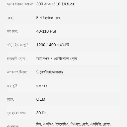
জলের ট্যাঙ্ক ক্ষমতা:
300 এমএল / 10.14 fl.oz
মোড:
5 পরিষ্কারের মোড
জল চাপ:
40-110 PSI
নাড়ি ফ্রিকোয়েন্সি:
1200-1400 বার/মিনিট
জলরোধী গ্রেড:
আইপিএক্স 7 ওয়াটারপ্রুফ গ্রেড
অগ্রভাগ টিপস:
5 (কাস্টমাইজযোগ্য)
ওয়ারেন্টি:
এক বছর
ব্র্যান্ড:
OEM
ব্যবহারের সময়:
30 দিন
সিই, এফডিএ, ইউকেসিএ, পিএসই, কেসি, এফসিসি, রোহস,
শংসাপত্র: